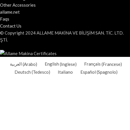
Other Accessories
allame.net
Faqs
Contact Us
© Copyright 2024 ALLAME MAKİNA VE BİLİŞİM SAN. TİC. LTD.
ŞTİ.
العربية
(
Arabo
)
English
(
Inglese
)
Français
(
Francese
)
Deutsch
(
Tedesco
)
Italiano
Español
(
Spagnolo
)