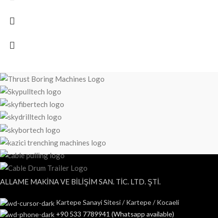
ALLAME MAKİNA VE BİLİŞİM SAN. TİC. LTD. ŞTİ.
Kartepe Sanayi Sitesi / Kartepe / Kocaeli
+90 533 7789941 (Whatsapp available)