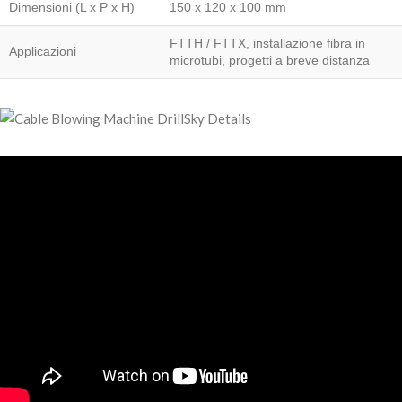
Dimensioni (L x P x H)
150 x 120 x 100 mm
FTTH / FTTX, installazione fibra in
Applicazioni
microtubi, progetti a breve distanza