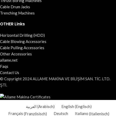
Thrust Boring Machines
Cable Drum Jacks
Trenching Machines
OTHER Links
Horizontal Drilling (HDD)
Cable Blowing Accessories
Cable Pulling Accessories
Other Accessories
allame.net
Faqs
Contact Us
© Copyright 2024 ALLAME MAKİNA VE BİLİŞİM SAN. TİC. LTD.
ŞTİ.
العربية
(
Arabisch
)
English
(
Englisch
)
Français
(
Französisch
)
Deutsch
Italiano
(
Italienisch
)