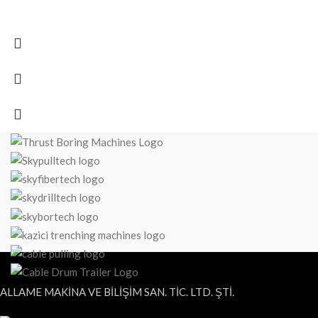
ALLAME MAKİNA VE BİLİŞİM SAN. TİC. LTD. ŞTİ.