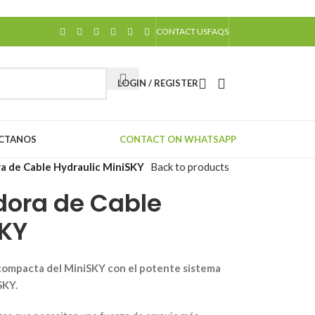
CONTACT US
FAQS
LOGIN / REGISTER
CTANOS
CONTACT ON WHATSAPP
a de Cable Hydraulic MiniSKY
Back to products
ora de Cable
SKY
compacta del MiniSKY con el potente sistema
SKY.