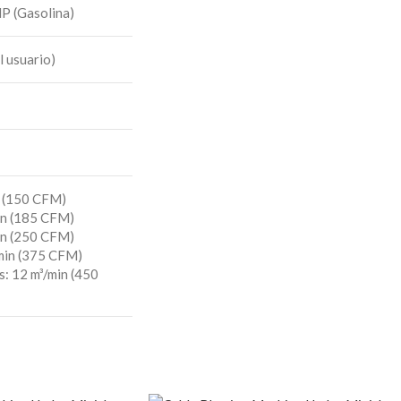
P (Gasolina)
l usuario)
n (150 CFM)
in (185 CFM)
in (250 CFM)
min (375 CFM)
s: 12 m³/min (450