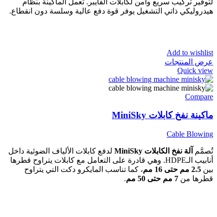
لتوفير تركيب سريع وآمن لكابلات الفايبر. تعمل الماكينة بنظام
هيدروليكي ذاتي التشغيل يوفر قوة دفع عالية وسلسة دون انقطاع.
Add to wishlist
عرض المنتجات
Quick view
Compare
ماكينة نفخ كابلات MiniSky
Cable Blowing
تُصمَّم
آلة نفخ الكابلات MiniSky
لدفع كابلات الألياف الضوئية داخل
أنابيب الـHDPE. وهي قادرة على التعامل مع كابلات يتراوح قطرها
بين
2.5 مم حتى 16 مم
، كما تناسب المايكرو دكت التي يتراوح
قطرها من
7 مم حتى 50 مم
.