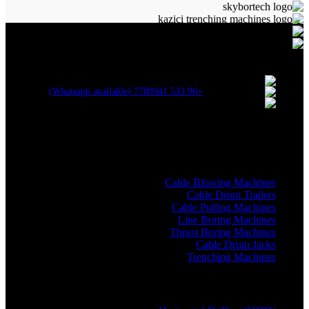
ALLAME MAKİNA VE BİLİŞİM SAN. TİC. LTD. ŞTİ.
Kartepe Sanayi Sitesi / Kartepe / Kocaeli
+90 533 7789941 (Whatsapp available)
erkangok@allame.net
Recent Posts
Machine Categories
Cable Blowing Machines
Cable Drum Trailers
Cable Pulling Machines
Line Boring Machines
Thrust Boring Machines
Cable Drum Jacks
Trenching Machines
OTHER Links