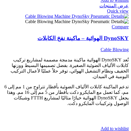
Add to wishlist
عرض المنتجات
Quick view
Compare
DynoSKY الهوائية – ماكينة نفخ الكابلات
Cable Blowing
تُعد DynoSKY الهوائية ماكينة مدمجة مصممة لمشاريع تركيب
كابلات الألياف الضوئية الصغيرة. بفضل تصميمها البسيط ووزنها
الخفيف ونظام التشغيل الهوائي، توفر حلاً عمليًا لأعمال التركيب
اليومية في الميدان.
تدعم الماكينة كابلات الألياف الضوئية بأقطار تتراوح من 1 مم إلى 6
مم، كما تعمل مع المايكرو دكت بأقطار من 5 مم إلى 16 مم. وهذا
يجعل DynoSKY الهوائية خيارًا مثاليًا لمشاريع FTTH وشبكات
الوصول وتركيبات المايكرو دكت.
Add to wishlist