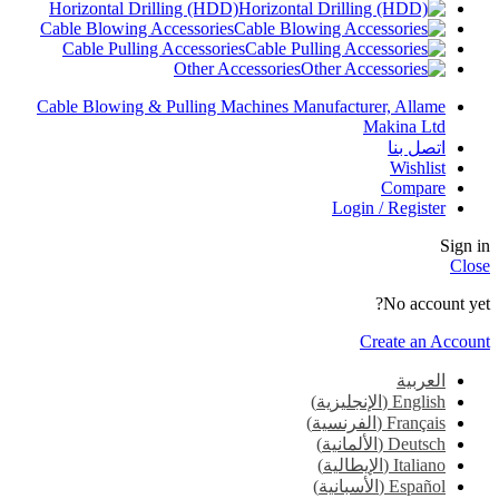
Horizontal Drilling (HDD)
Cable Blowing Accessories
Cable Pulling Accessories
Other Accessories
Cable Blowing & Pulling Machines Manufacturer, Allame
Makina Ltd
اتصل بنا
Wishlist
Compare
Login / Register
Sign in
Close
No account yet?
Create an Account
العربية
English
(
الإنجليزية
)
Français
(
الفرنسية
)
Deutsch
(
الألمانية
)
Italiano
(
الإيطالية
)
Español
(
الأسبانية
)