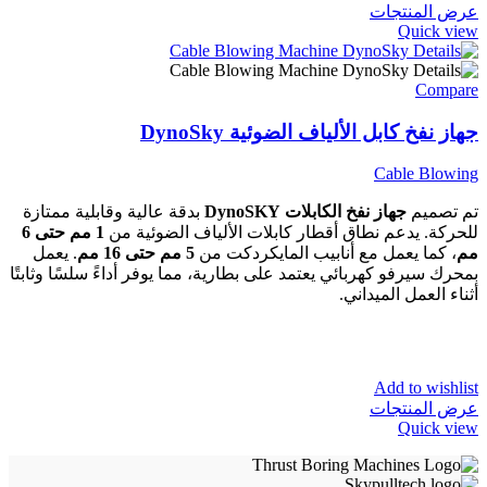
عرض المنتجات
Quick view
Compare
جهاز نفخ كابل الألياف الضوئية DynoSky
Cable Blowing
تم تصميم
جهاز نفخ الكابلات DynoSKY
بدقة عالية وقابلية ممتازة
للحركة. يدعم نطاق أقطار كابلات الألياف الضوئية من
1 مم حتى 6
مم
، كما يعمل مع أنابيب المايكردكت من
5 مم حتى 16 مم
. يعمل
بمحرك سيرفو كهربائي يعتمد على بطارية، مما يوفر أداءً سلسًا وثابتًا
أثناء العمل الميداني.
Add to wishlist
عرض المنتجات
Quick view