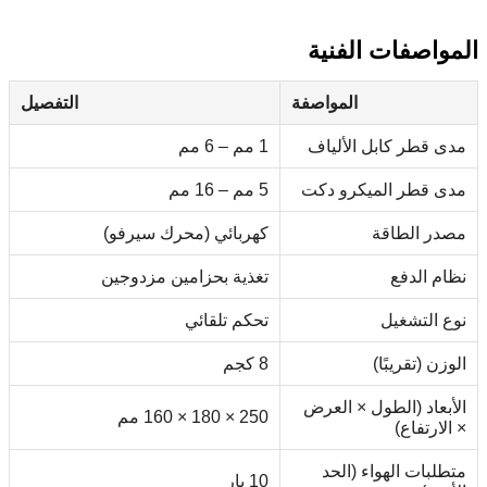
المواصفات الفنية
المواصفة
التفصيل
مدى قطر كابل الألياف
1 مم – 6 مم
مدى قطر الميكرو دكت
5 مم – 16 مم
مصدر الطاقة
كهربائي (محرك سيرفو)
نظام الدفع
تغذية بحزامين مزدوجين
نوع التشغيل
تحكم تلقائي
الوزن (تقريبًا)
8 كجم
الأبعاد (الطول × العرض
250 × 180 × 160 مم
× الارتفاع)
متطلبات الهواء (الحد
10 بار