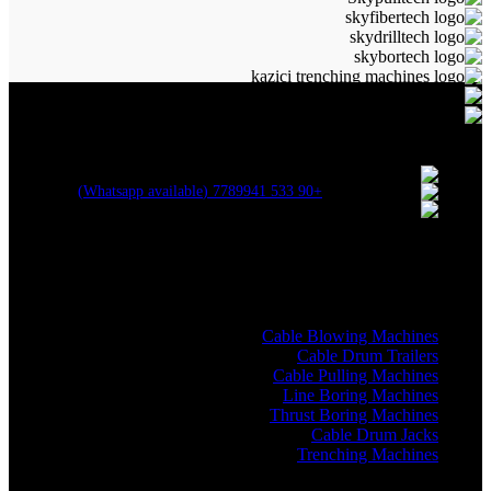
ALLAME MAKİNA VE BİLİŞİM SAN. TİC. LTD. ŞTİ.
Kartepe Sanayi Sitesi / Kartepe / Kocaeli
+90 533 7789941 (Whatsapp available)
erkangok@allame.net
Recent Posts
Machine Categories
Cable Blowing Machines
Cable Drum Trailers
Cable Pulling Machines
Line Boring Machines
Thrust Boring Machines
Cable Drum Jacks
Trenching Machines