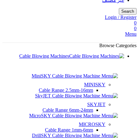
غير مصنف
Search
Login / Register
0
0
Menu
Browse Categories
Cable Blowing Machines
MINISKY
Cable Range
2.5mm-16mm
SKYJET
Cable Range
6mm-24mm
MICROSKY
Cable Range
1mm-6mm