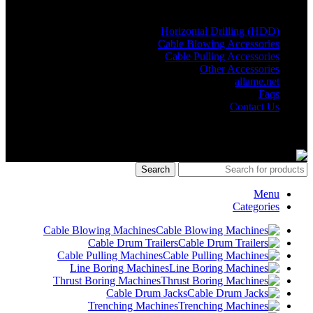
OTHER Links
Horizontal Drilling (HDD)
Cable Blowing Accessories
Cable Pulling Accessories
Other Accessories
allame.net
Faqs
Contact Us
© Copyright 2024 ALLAME MAKİNA VE BİLİŞİM SAN. TİC.
LTD. ŞTİ.
Search
Menu
Categories
Cable Blowing Machines
Cable Drum Trailers
Cable Pulling Machines
Line Boring Machines
Thrust Boring Machines
Cable Drum Jacks
Trenching Machines