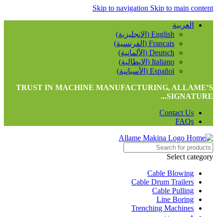
Skip to navigation
Skip to main content
العربية
English
(
الإنجليزية
)
Français
(
الفرنسية
)
Deutsch
(
الألمانية
)
Italiano
(
الإيطالية
)
Español
(
الأسبانية
)
TRUST IN MACHINE MANUFACTURING, ALLAME’S
SIGNATURE...
Contact Us
FAQs
Select category
Cable Blowing
Cable Drum Trailers
Cable Pulling
Line Boring
Trenching Machines