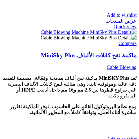
Add to wishlist
عرض المنتجات
Quick view
Compare
ماكينة نفخ كابلات الألياف MiniSky Plus
Cable Blowing
تُعد
MiniSKY Plus
ماكينة نفخ ألياف مدمجة وفعّالة، مصممة لتقديم
دقة عالية وموثوقية ثابتة. وهي مثالية لنفخ كابلات الألياف البصرية
التي يتراوح قطرها بين
2.5 مم و16 مم
داخل أنابيب
HDPE
أو
المايكرو دكت.
ومع نظام البروتوكول القائم على الحاسوب، توفر الماكينة تقارير
مباشرة أثناء العمل، وتوافقاً كاملاً مع المعايير الألمانية.