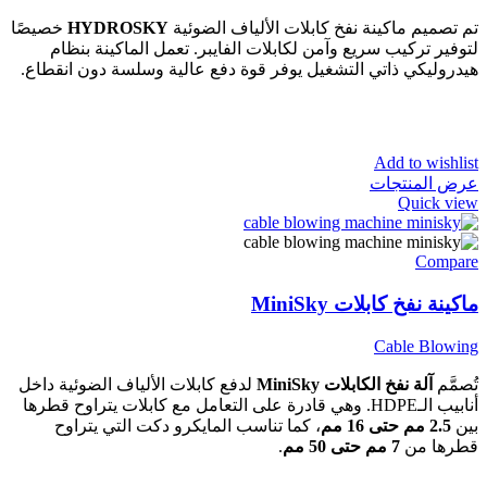
تم تصميم ماكينة نفخ كابلات الألياف الضوئية
HYDROSKY
خصيصًا
لتوفير تركيب سريع وآمن لكابلات الفايبر. تعمل الماكينة بنظام
هيدروليكي ذاتي التشغيل يوفر قوة دفع عالية وسلسة دون انقطاع.
Add to wishlist
عرض المنتجات
Quick view
Compare
ماكينة نفخ كابلات MiniSky
Cable Blowing
تُصمَّم
آلة نفخ الكابلات MiniSky
لدفع كابلات الألياف الضوئية داخل
أنابيب الـHDPE. وهي قادرة على التعامل مع كابلات يتراوح قطرها
بين
2.5 مم حتى 16 مم
، كما تناسب المايكرو دكت التي يتراوح
قطرها من
7 مم حتى 50 مم
.